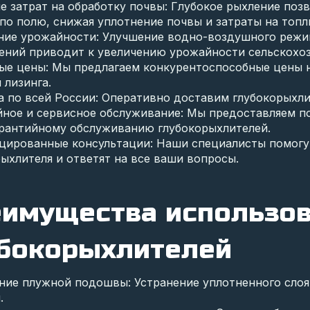
е затрат на обработку почвы: Глубокое рыхление поз
по полю, снижая уплотнение почвы и затраты на топл
ие урожайности: Улучшение водно-воздушного режим
тений приводит к увеличению урожайности сельскохоз
ые цены: Мы предлагаем конкурентоспособные цены на
 лизинга.
а по всей России: Оперативно доставим глубокорыхли
йное и сервисное обслуживание: Мы предоставляем по
арантийному обслуживанию глубокорыхлителей.
цированные консультации: Наши специалисты помогу
ыхлителя и ответят на все ваши вопросы.
имущества использо
бокорыхлителей
ние плужной подошвы: Устранение уплотненного сло
.