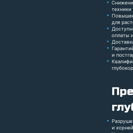
Снижени
техники 
Повышен
для рас
Доступн
оплаты и
Доставк
Гаранти
и постг
Квалифи
глубокор
Пре
глу
Разруше
и корней