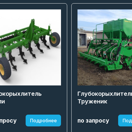
окорыхлитель
Глубокорыхлител
ли
Труженик
апросу
по запросу
Подробнее
Под