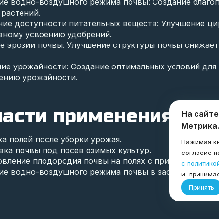
ие водно-воздушного режима почвы: Создание благоп
 растений.
ие доступности питательных веществ: Улучшение цир
вному усвоению удобрений.
е эрозии почвы: Улучшение структуры почвы снижает
ние урожайности: Создание оптимальных условий для 
ению урожайности.
асти применения глу
На сайте
Метрика.
а полей после уборки урожая.
Нажимая кн
вка почвы под посев озимых культур.
согласие н
овление плодородия почвы на полях с признаками упл
с политико
ие водно-воздушного режима почвы в засушливых ре
и принима
Принять