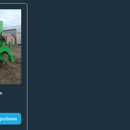
ь
робнее