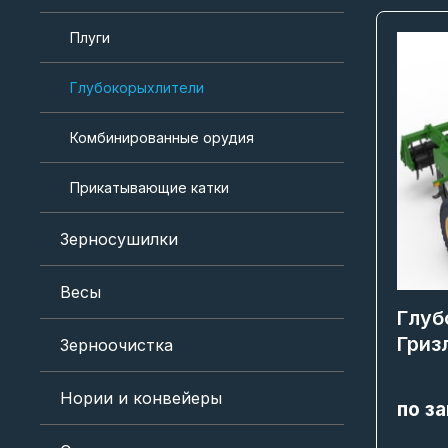
Плуги
Глубокорыхлители
Комбинированные орудия
Прикатывающие катки
Зерносушилки
Весы
Глуб
Гриз
Зерноочистка
Нории и конвейеры
по з