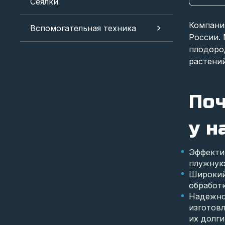
Сеялки
Компани
Вспомогательная техника
России.
плодоро
растений
Поч
у н
Эффекти
плужную
Широкий
обработк
Надежно
изготов
их долги