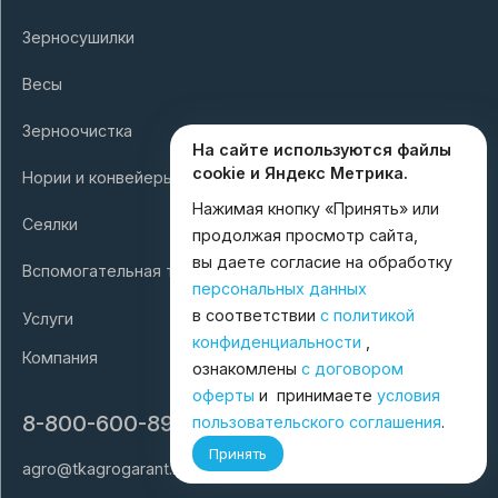
Зерносушилки
Весы
Зерноочистка
На сайте используются файлы
cookie и Яндекс Метрика.
Нории и конвейеры
Нажимая кнопку «Принять» или
Сеялки
продолжая просмотр сайта,
вы даете согласие на обработку
Вспомогательная техника
персональных данных
в соответствии
с политикой
Услуги
конфиденциальности
,
Компания
ознакомлены
с договором
оферты
и принимаете
условия
8-800-600-8998
пользовательского соглашения
.
Принять
agro@tkagrogarant.ru