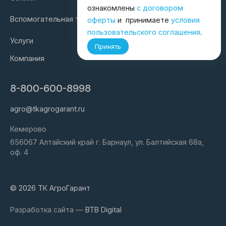
ознакомлены
с договором
Вспомогательная техника
оферты
и принимаете
условия
пользовательского соглашения
.
Услуги
Принять
Компания
8-800-600-8998
agro@tkagrogarant.ru
Кемерово
656067 Алтайский край г. Барнаул, ул. Балтийская 68а,
оф. 4
© 2026 ТК АгроГарант
Разработка сайта —
BTB Digital